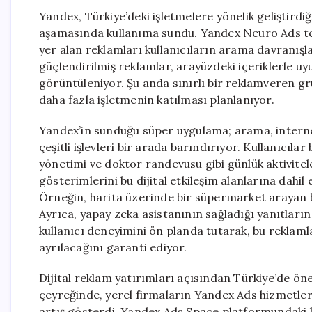
Yandex, Türkiye’deki işletmelere yönelik geliştirdi
aşamasında kullanıma sundu. Yandex Neuro Ads tekn
yer alan reklamları kullanıcıların arama davranışlar
güçlendirilmiş reklamlar, arayüzdeki içeriklerle uyu
görüntüleniyor. Şu anda sınırlı bir reklamveren gr
daha fazla işletmenin katılması planlanıyor.
Yandex’in sunduğu süper uygulama; arama, internet ta
çeşitli işlevleri bir arada barındırıyor. Kullanıcıla
yönetimi ve doktor randevusu gibi günlük aktivitele
gösterimlerini bu dijital etkileşim alanlarına dahil
Örneğin, harita üzerinde bir süpermarket arayan bi
Ayrıca, yapay zeka asistanının sağladığı yanıtların i
kullanıcı deneyimini ön planda tutarak, bu reklamla
ayrılacağını garanti ediyor.
Dijital reklam yatırımları açısından Türkiye’de önem
çeyreğinde, yerel firmaların Yandex Ads hizmetler
artış gösterdi. Yandex Ads Space platformundaki 