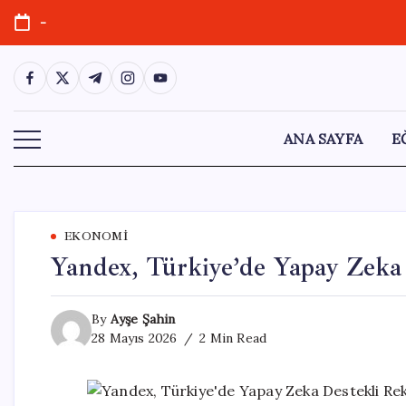
Skip
-
to
content
https://www.facebook.com/
https://twitter.com/
https://t.me/
https://www.instagram.com/
https://youtube.com/
ANA SAYFA
E
EKONOMI
Yandex, Türkiye’de Yapay Zeka
By
Ayşe Şahin
28 Mayıs 2026
2 Min Read