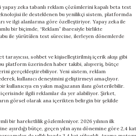
Reklam
ği yapay zeka tabanlı reklam çözümlerini kapalı beta test
Sistemini
olojisi ile desteklenen bu yenilikçi sistem, platformda
Deniyor
ı ve ilgi alanlarına göre özelleştiriyor. Yapay zeka ile
için
mlu bir biçimde, “Reklam” ibaresiyle birlikte
ubu ile yürütülen test sürecine, ilerleyen dönemlerde
rayıcısı, sohbet ve kişiselleştirilmiş içerik akışı gibi
r bu platform üzerinden haber takibi, alışveriş, bütçe
rini gerçekleştirebiliyor. Yeni sistem, reklam
 ederek, kullanıcı deneyimini geliştirmeyi amaçlıyor.
r kullanıcıya en yakın mağazanın ilanı gösterilebilir.
çerisinde ilgili reklamlar da yer alabiliyor. Şirket,
rın görsel olarak ana içerikten belirgin bir şekilde
li bir hareketlilik gözlemleniyor. 2026 yılının ilk
ine ayırdığı bütçe, geçen yılın aynı dönemine göre 2,4 ka
harcamalar da yıllık bazda 3,4 kat yükseldi. Arama motor