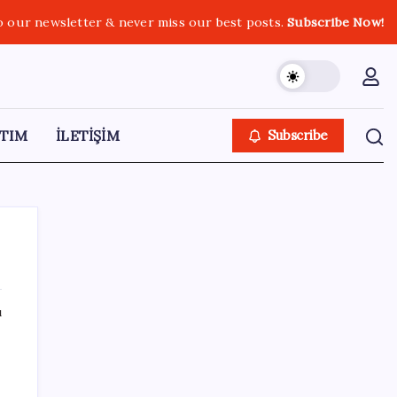
o our newsletter & never miss our best posts.
Subscribe Now!
TIM
İLETİŞİM
Subscribe
ı
SON YAZILAR
Türkiye’nin yerli ve milli lokomotifi
Afrika’da