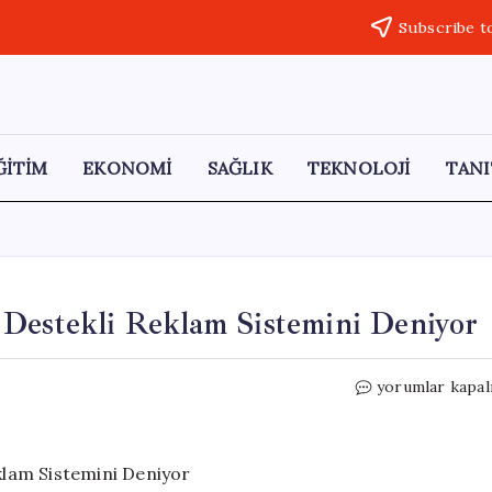
Subscribe t
ĞİTİM
EKONOMİ
SAĞLIK
TEKNOLOJİ
TANI
 Destekli Reklam Sistemini Deniyor
Yandex,
yorumlar kapal
Türkiye’de
Yapay
Zeka
Destekli