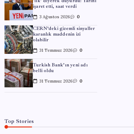
‘ilk’ diyerek duyurdu: Yarını
işaret etti, saat verdi
3 Ağustos 2026
0
CERN’deki gizemli sinyaller
karanlık maddenin izi
olabilir
31 Temmuz 2026
0
EĞITIM
Turkish Bank’ın yeni adı
Türki
belli oldu
Afrik
31 Temmuz 2026
0
By
Ayş
Top Stories