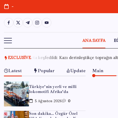
Skip
-
to
content
https://www.facebook.com/
https://twitter.com/
https://t.me/
https://www.instagram.com/
https://youtube.com/
ANA SAYFA
E
ştikçe toprağın altından peş peşe sürprizler çıktı
EXCLUSIVE
29 Tem
Latest
Popular
Update
Main
Türkiye’nin yerli ve milli
lokomotifi Afrika’da
5 Ağustos 2026
0
Son dakika… Özgür Özel