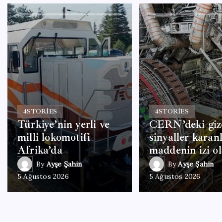
4
STORIES
4
STORIES
Türkiye’nin yerli ve
CERN’deki giz
milli lokomotifi
sinyaller karan
Afrika’da
maddenin izi ol
By
Ayşe Şahin
By
Ayşe Şahin
5 Ağustos 2026
5 Ağustos 2026