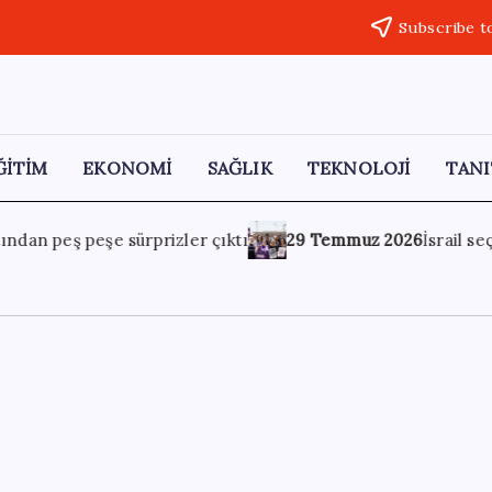
Subscribe t
ĞİTİM
EKONOMİ
SAĞLIK
TEKNOLOJİ
TANI
muz 2026
İsrail seçimlerinde yeni parti krizi: Arap oyları böl