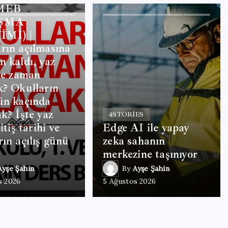
 MEB
ŞMA
İMİ) |
rın açılmasına
n kaldı, yaz
 ne zaman
k? Okulların
ün kaçında
ak? İşte yaz
4
STORIES
bitiş tarihi ve
Edge AI ile yapay
rın açılış günü
zeka sahanın
merkezine taşınıyor
Ayşe Şahin
By
Ayşe Şahin
s 2026
5 Ağustos 2026