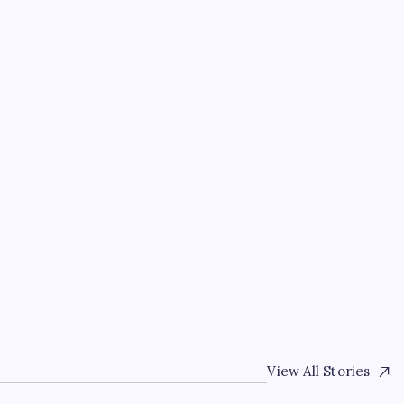
EĞITIM
Son dakika… Özgür Özel
duyurdu: Yarını işaret e
By
Ayşe Şahin
3 Ağustos 2026
ES
LAR NE
AN
View All Stories
ACAK (2026-