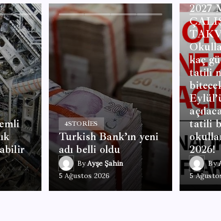
2027
ÇALI
TAKV
Okulla
kaç gü
tatili
bitece
Eylül’
açılac
emli
tatili 
4
STORIES
lık
Turkish Bank’ın yeni
okulla
abilir
adı belli oldu
2026!
By
Ayşe Şahin
By
5 Ağustos 2026
5 Ağusto