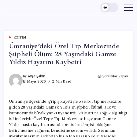
Skip
to
content
EĞITIM
Ümraniye’deki Özel Tıp Merkezinde
Şüpheli Ölüm: 28 Yaşındaki Gamze
Yıldız Hayatını Kaybetti
Ümraniye’deki
By
Ayşe Şahin
yorumlar kapalı
Özel
12 Mayıs 2026
2 Min Read
Tıp
Merkezinde
Şüpheli
Ümraniye ilçesinde, grip şikayetiyle özel bir tıp merkezine
Ölüm:
giden 28 yaşındaki Gamze Yıldız’ın şüpheli ölümü, aile ve
28
Yaşındaki
kamuoyunda büyük yankı uyandırdı. 29 Mart’ta soğuk algınlığı
Gamze
belirtileriyle Özel Tepe Tıp Merkezi’ne başvuran Gamze
Yıldız
Yıldız, hasta kaydı sırasında penisilin alerjisi olduğunu
Hayatını
belirtmesine rağmen, kendisine serum verildi. Serumun
Kaybetti
uygulanmasının ardından hızla fenalaşan Yıldız, yaşadığı