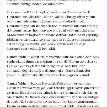
için
solunum zorluğu nedeniyle kalbi durdu.
Olay sonrası 112 acil ekipleri tarafından Ümraniye Devlet
Hastanesi’ne kaldırılan Gamze, yaklaşık bir ay süren yoğun
bakım mücadelesine rağmen hayata döndürülemedi.
Hastanede yapılan incelemelerde, merkezde bulunan nöbetçi
doktorun hastayı hiç muayene etmediği ve ilk müdahalenin
orada bulunan başka bir hastane doktoru tarafından yapıldığı
iddiaları ortaya atıldı. Ayrıca, yapılan entübasyon işleminin
hatalı olduğu ve bunun yalnızca Yıldız’ın sevk edildiği
hastanede fark edildiği belirtildi.
Gamze Yıldız’ın ailesi, tıp merkezine dair daha önce de birçok
sağlık skandalının yaşandığını öne sürdü. Olayın detaylarıyla
ilgili çelişkili kayıtların bulunduğunu ve bazı bilgilerin
sonradan değiştirildiğini düşünen aile, “Başka Gamzeler
yaşamını yitirmesin” diyerek yetkililere çağrıda bulundu.
Gamze Yıldız’ın babası Neytullah Yıldız, tıp merkezinden
aldıkları cevaplar ve yaşadıkları tehditle ilgili olarak şunları dile
getirdi: “Birçok kez bilgi almak için gittik ancak silahlı kişiler
bizi tehdit etti. Burada daha önce benzer olayların yaşandığını
duyduk. Hâlâ çalışmaya devam ediyorlar, kimse tutuklanmadı.
Kızım, serum alerjisi olduğunu belirttiği halde 6 farklı ilacı ona