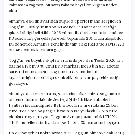
kalmasına rağmen, bu satış rakamı hayal kırıklığına neden
oldu.
Almanya’daki ilk aylarında düşük bir performans sergileyen
Togg’un, 2025 yılının son iki ayında 148 adet aracı trafiğe
çıkarabildiği belirtildi. 2026 yılının ilk dört ayında ise sadece
113 adet satış gerçekleştirerek, toplamda 261 araca ulaşabildi.
Bu dönemde Almanya genelinde tam elektrikli araç sayısı 223
bin 867 olarak kayıtlara geçti.
Togg’un en büyük rakipleri arasında yer alan Tesla, 2026’nın
başında 15 bin 978, Çinli BYD markası ise 13 bin 825 adetlik
satış rakamına ulaştı. Togg’un bu dev markalarla
kıyaslandığında oldukça sembolik bir pazar payı elde ettiği
görülüyor.
Almanya’da elektrikli araç satın alan tüketicilere sağlanan 6
bin euro tutarındaki devlet teşviği ile birlikte, rakiplerin
fiyatları incelendiğinde BYD modellerinin ortalama 25 bin
euro, Tesla’nın başlangıç fiyatının ise yaklaşık 37 bin euro
olduğu ortaya çıkıyor. Togg’un Avrupa pazarındaki T10X ve
T10F modellerinin fiyatları ise 34 bin 295 eurodan başlıyor.
En dikkat çekici noktalardan biri, Togg’un Almanya’daki satış