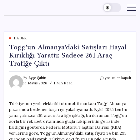
Skip
to
content
HABER
Togg’un Almanya’daki Satışları Hayal
Kırıklığı Yarattı: Sadece 261 Araç
Trafiğe Çıktı
Togg’un
By
Ayşe Şahin
yorumlar kapalı
Almanya’daki
16 Mayıs 2026
1 Min Read
Satışları
Hayal
Kırıklığı
Türkiye’nin yerli elektrikli otomobil markası Togg, Almanya
Yarattı:
pazarında beklenen başarıyı yakalayamadı. Eylül 2025’ten bu
Sadece
261
yana yalnızca 261 aracın trafiğe çıktığı, bu durumun Togg’un
Araç
zorlu bir rekabet ortamında güçlü rakiplerinin gerisinde
Trafiğe
kaldığını gösterdi. Federal Motorlu Taşıtlar Dairesi (KBA)
Çıktı
verilerine göre, Togg’un Almanya’daki satış fiyatı 34 bin 295
için
eurodan başlayarak, Türkiye’deki fiyatların bile altında