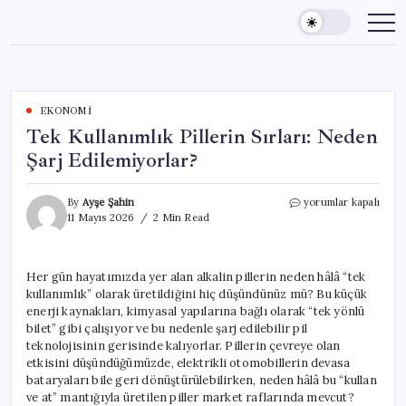
Skip
to
content
EKONOMI
Tek Kullanımlık Pillerin Sırları: Neden
Şarj Edilemiyorlar?
Tek
By
Ayşe Şahin
yorumlar kapalı
Kullanımlık
11 Mayıs 2026
2 Min Read
Pillerin
Sırları:
Neden
Her gün hayatımızda yer alan alkalin pillerin neden hâlâ “tek
Şarj
kullanımlık” olarak üretildiğini hiç düşündünüz mü? Bu küçük
Edilemiyorlar?
için
enerji kaynakları, kimyasal yapılarına bağlı olarak “tek yönlü
bilet” gibi çalışıyor ve bu nedenle şarj edilebilir pil
teknolojisinin gerisinde kalıyorlar. Pillerin çevreye olan
etkisini düşündüğümüzde, elektrikli otomobillerin devasa
bataryaları bile geri dönüştürülebilirken, neden hâlâ bu “kullan
ve at” mantığıyla üretilen piller market raflarında mevcut?