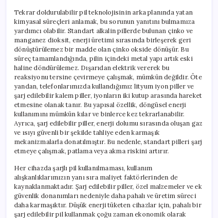
Tekrar doldurulabilir pil teknolojisinin arka planında yatan
kimyasal süreçleri anlamak, bu sorunun yanıtını bulmamıza
yardımcı olabilir. Standart alkalin pillerde bulunan çinko ve
manganez dioksit, enerji üretimi sırasında birleşerek geri
dönüştürülemez bir madde olan çinko okside dönüşür. Bu
süreç tamamlandığında, pilin içindeki metal yapı artık eski
haline döndürülemez. Dışarıdan elektrik vererek bu
reaksiyonu tersine çevirmeye çalışmak, mümkün değildir. Öte
yandan, telefonlarımızda kullandığımız lityum iyon piller ve
şarj edilebilir kalem piller, iyonların iki kutup arasında hareket
etmesine olanak tanır. Bu yapısal özellik, döngüsel enerji
kullanımını mümkün kılar ve binlerce kez tekrarlanabilir.
Ayrıca, şarj edilebilir piller, enerji dolumu sırasında oluşan gaz
ve ısıyı güvenli bir şekilde tahliye eden karmaşık
mekanizmalarla donatılmıştır. Bu nedenle, standart pilleri şarj
etmeye çalışmak, patlama veya akma riskini artırır.
Her cihazda şarjlı pil kullanılmaması, kullanım
alışkanlıklarımızın yanı sıra maliyet faktörlerinden de
kaynaklanmaktadır. Şarj edilebilir piller, özel malzemeler ve ek
güvenlik donanımları nedeniyle daha pahalı ve üretim süreci
daha karmaşıktır. Düşük enerji tüketen cihazlar için, pahalı bir
şarj edilebilir pil kullanmak çoğu zaman ekonomik olarak