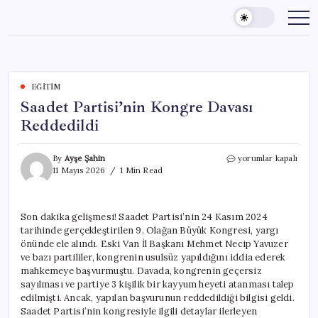
Skip
to
content
EĞITIM
Saadet Partisi’nin Kongre Davası
Reddedildi
Saadet
By
Ayşe Şahin
yorumlar kapalı
Partisi’nin
11 Mayıs 2026
1 Min Read
Kongre
Davası
Reddedildi
Son dakika gelişmesi! Saadet Partisi’nin 24 Kasım 2024
için
tarihinde gerçekleştirilen 9. Olağan Büyük Kongresi, yargı
önünde ele alındı. Eski Van İl Başkanı Mehmet Necip Yavuzer
ve bazı partililer, kongrenin usulsüz yapıldığını iddia ederek
mahkemeye başvurmuştu. Davada, kongrenin geçersiz
sayılması ve partiye 3 kişilik bir kayyum heyeti atanması talep
edilmişti. Ancak, yapılan başvurunun reddedildiği bilgisi geldi.
Saadet Partisi’nin kongresiyle ilgili detaylar ilerleyen