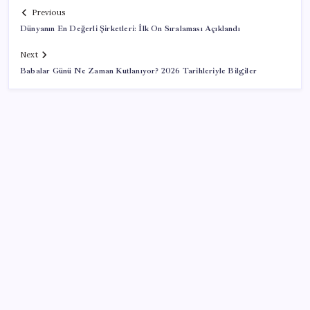
Previous
Dünyanın En Değerli Şirketleri: İlk On Sıralaması Açıklandı
Next
Babalar Günü Ne Zaman Kutlanıyor? 2026 Tarihleriyle Bilgiler
SON YAZILAR
Türkiye’nin yerli ve milli lokomotifi Afrika’da
Son dakika… Özgür Özel ‘ilk’ diyerek duyurdu: Yarını
işaret etti, saat verdi