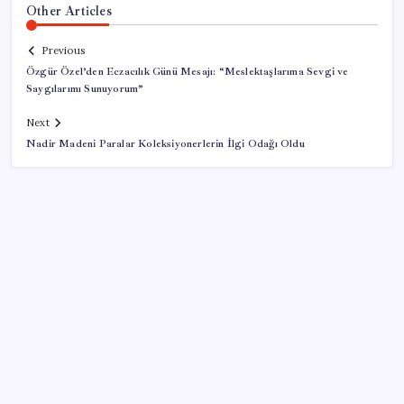
Other Articles
Previous
Özgür Özel’den Eczacılık Günü Mesajı: “Meslektaşlarıma Sevgi ve
Saygılarımı Sunuyorum”
Next
Nadir Madeni Paralar Koleksiyonerlerin İlgi Odağı Oldu
SON YAZILAR
Türkiye’nin yerli ve milli lokomotifi Afrika’da