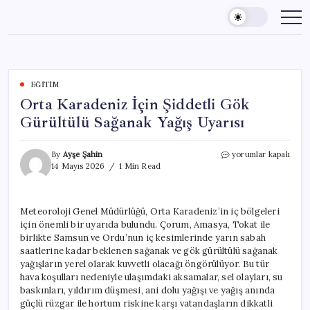
Skip
to
content
EĞITIM
Orta Karadeniz İçin Şiddetli Gök
Gürültülü Sağanak Yağış Uyarısı
Orta
By
Ayşe Şahin
yorumlar kapalı
Karadeniz
14 Mayıs 2026
1 Min Read
İçin
Şiddetli
Gök
Meteoroloji Genel Müdürlüğü, Orta Karadeniz’in iç bölgeleri
Gürültülü
için önemli bir uyarıda bulundu. Çorum, Amasya, Tokat ile
Sağanak
Yağış
birlikte Samsun ve Ordu’nun iç kesimlerinde yarın sabah
Uyarısı
saatlerine kadar beklenen sağanak ve gök gürültülü sağanak
için
yağışların yerel olarak kuvvetli olacağı öngörülüyor. Bu tür
hava koşulları nedeniyle ulaşımdaki aksamalar, sel olayları, su
baskınları, yıldırım düşmesi, ani dolu yağışı ve yağış anında
güçlü rüzgar ile hortum riskine karşı vatandaşların dikkatli