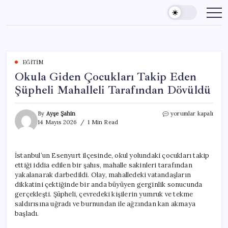
Skip
to
content
EĞITIM
Okula Giden Çocukları Takip Eden
Şüpheli Mahalleli Tarafından Dövüldü
Okula
By
Ayşe Şahin
yorumlar kapalı
Giden
14 Mayıs 2026
1 Min Read
Çocukları
Takip
Eden
İstanbul’un Esenyurt ilçesinde, okul yolundaki çocukları takip
Şüpheli
ettiği iddia edilen bir şahıs, mahalle sakinleri tarafından
Mahalleli
Tarafından
yakalanarak darbedildi. Olay, mahalledeki vatandaşların
Dövüldü
dikkatini çektiğinde bir anda büyüyen gerginlik sonucunda
için
gerçekleşti. Şüpheli, çevredeki kişilerin yumruk ve tekme
saldırısına uğradı ve burnundan ile ağzından kan akmaya
başladı.