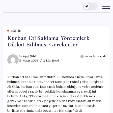
Skip
to
content
EĞITIM
Kurban Eti Saklama Yöntemleri:
Dikkat Edilmesi Gerekenler
Kurban
By
Ayşe Şahin
yorumlar kapalı
Eti
18 Mayıs 2026
2 Min Read
Saklama
Yöntemleri:
Dikkat
Kurban eti nasıl saklanmalıdır? Bu konuda önemli uyarılarda
Edilmesi
bulunan İstanbul Perakendeci Kasaplar Esnaf Odası Başkanı
Gerekenler
için
Ali Güla, kurban etlerinin sıcak buharı olduğunu ve bu nedenle
etlerin poşete sıcak bir şekilde konulmaması gerektiğini
belirtti. Güla, “Etlerin dinlenmesi için 2-3 saat beklemesi
gerekiyor. Sıcak olarak poşetle dolaba koyarsanız, alt ve üst
kısımları donarken ortası yeşerir. Havaların ısınmasıyla
birlikte etlerimiz hızla bozulma riski taşır” dedi.