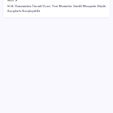
Next
SGK Uzmanından Önemli Uyarı: Yeni Memurlar Emekli Maaşında Büyük
Kayıplarla Karşılaşabilir
SON YAZILAR
Fiyatını gören kapış kapış alıyor: Talebe stok
yetişmiyor
Bakan Yumaklı Güvenli Elektronik Küpe İzleme
Sistemi’ni tanıttı! “Her hayvanın dijital bir kimliği
olacak”
Erdoğan’dan AKP teşkilatına ‘süreç’ talimatı: ‘Genel