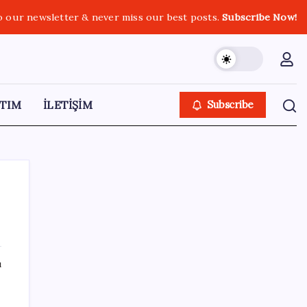
o our newsletter & never miss our best posts.
Subscribe Now!
TIM
İLETİŞİM
Subscribe
SON YAZILAR
ı
Türkiye’nin yerli ve milli lokomotifi
Afrika’da