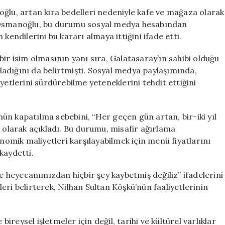
Zorladı:
ğlu, artan kira bedelleri nedeniyle kafe ve mağaza olarak
Osmanlı
. Osmanoğlu, bu durumu sosyal medya hesabından
Köşkü
kendilerini bu kararı almaya ittiğini ifade etti.
Boşaltılıyor
için
ir isim olmasının yanı sıra, Galatasaray’ın sahibi olduğu
adığını da belirtmişti. Sosyal medya paylaşımında,
yetlerini sürdürebilme yeteneklerini tehdit ettiğini
n kapatılma sebebini, “Her geçen gün artan, bir-iki yıl
” olarak açıkladı. Bu durumu, misafir ağırlama
onomik maliyetleri karşılayabilmek için menü fiyatlarını
kaydetti.
heyecanımızdan hiçbir şey kaybetmiş değiliz” ifadelerini
ri belirterek, Nilhan Sultan Köşkü’nün faaliyetlerinin
bireysel işletmeler için değil, tarihi ve kültürel varlıklar