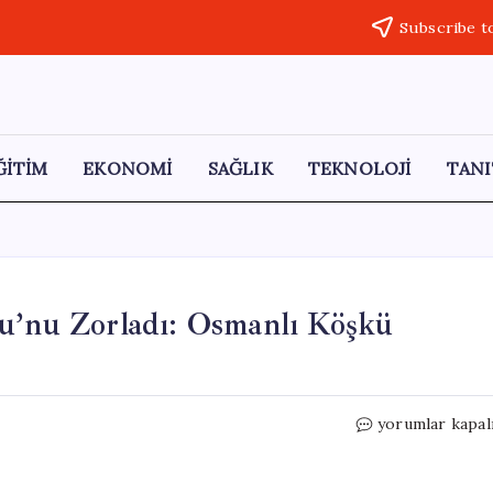
Subscribe t
ĞİTİM
EKONOMİ
SAĞLIK
TEKNOLOJİ
TANI
lu’nu Zorladı: Osmanlı Köşkü
Kira
yorumlar kapal
Artışları
Nilhan
Osmanoğlu’nu