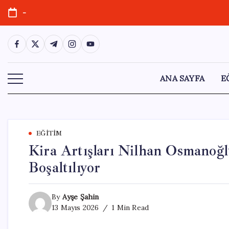
Skip
-
to
content
https://www.facebook.com/
https://twitter.com/
https://t.me/
https://www.instagram.com/
https://youtube.com/
ANA SAYFA
E
EĞITIM
Kira Artışları Nilhan Osmanoğ
Boşaltılıyor
By
Ayşe Şahin
13 Mayıs 2026
1 Min Read