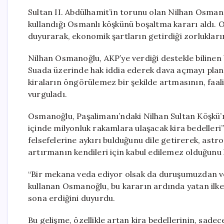
Sultan II. Abdülhamit’in torunu olan Nilhan Osmano
kullandığı Osmanlı köşkünü boşaltma kararı aldı
duyurarak, ekonomik şartların getirdiği zorlukların 
Nilhan Osmanoğlu, AKP’ye verdiği destekle bilinen b
Suada üzerinde hak iddia ederek dava açmayı planl
kiraların öngörülemez bir şekilde artmasının, faali
vurguladı.
Osmanoğlu, Paşalimanı’ndaki Nilhan Sultan Köşkü’nü
içinde milyonluk rakamlara ulaşacak kira bedelleri
felsefelerine aykırı bulduğunu dile getirerek, astr
artırmanın kendileri için kabul edilemez olduğunu 
“Bir mekana veda ediyor olsak da duruşumuzdan ve 
kullanan Osmanoğlu, bu kararın ardında yatan ilkele
sona erdiğini duyurdu.
Bu gelişme, özellikle artan kira bedellerinin, sadece 