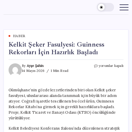
Skip
to
content
HABER
Kelkit Şeker Fasulyesi: Guinness
Rekorları İçin Hazırlık Başladı
Kelkit
By
Ayşe Şahin
yorumlar kapalı
Şeker
14 Mayıs 2026
1 Min Read
Fasulyesi:
Guinness
Rekorları
Gümüşhane’nin gözde lezzetlerinden biri olan Kelkit şeker
İçin
fasulyesi, uluslararası alanda tanınmak için büyük bir adım
Hazırlık
Başladı
atıyor. Coğrafi işaretle tescillenen bu özel ürün, Guinness
için
Rekorlar Kitabı’na girmek için gerekli hazırlıklara başladı.
Proje, Kelkit Ticaret ve Sanayi Odası (KTSO) öncülüğünde
yürütülüyor.
Kelkit Belediyesi Konferans Salonu’nda düzenlenen stratejik