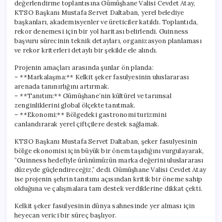
değerlendirme toplantısına Gümüşhane Valisi Cevdet Atay,
KTSO Başkanı Mustafa Servet Daltaban, yerel belediye
başkanları, akademisyenler ve üreticiler katıldı. Toplantıda,
rekor denemesi için bir yol haritası belirlendi. Guinness
başvuru sürecinin teknik detayları, organizasyon planlaması
ve rekor kriterleri detaylı bir şekilde ele alındı.
Projenin amaçları arasında şunlar ön planda:
– **Markalaşma:** Kelkit şeker fasulyesinin uluslararası
arenada tanınırlığını artırmak.
– **Tanıtım:** Gümüşhane’nin kültürel ve tarımsal
zenginliklerini global ölçekte tanıtmak.
– **Ekonomi:** Bölgedeki gastronomi turizmini
canlandırarak yerel çiftçilere destek sağlamak.
KTSO Başkanı Mustafa Servet Daltaban, şeker fasulyesinin
bölge ekonomisi için büyük bir önem taşıdığını vurgulayarak,
“Guinness hedefiyle ürünümüzün marka değerini uluslararası
düzeyde güçlendireceğiz,” dedi. Gümüşhane Valisi Cevdet Atay
ise projenin şehrin tanıtımı açısından kritik bir öneme sahip
olduğuna ve çalışmalara tam destek verdiklerine dikkat çekti.
Kelkit şeker fasulyesinin dünya sahnesinde yer alması için
heyecan verici bir süreç başlıyor.