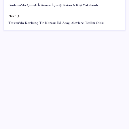
Bodrum’da Çocuk İstismarı İçeriği Satan 6 Kişi Yakalandı
Next
Tatvan’da Korkunç Tır Kazası: İki Araç Alevlere Teslim Oldu
SON YAZILAR
Türkiye’nin yerli ve milli lokomotifi Afrika’da
Son dakika… Özgür Özel ‘ilk’ diyerek duyurdu: Yarını
işaret etti, saat verdi
CERN’deki gizemli sinyaller karanlık maddenin izi