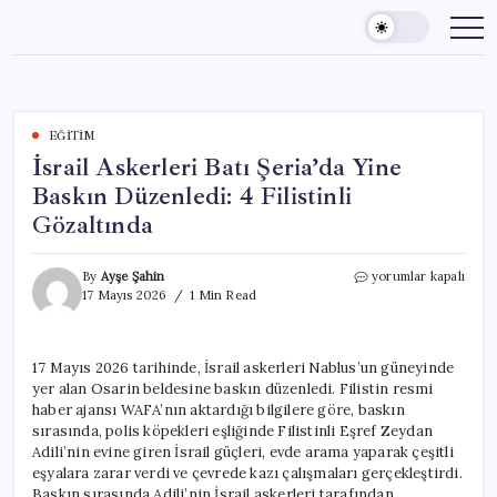
Skip
to
content
EĞITIM
İsrail Askerleri Batı Şeria’da Yine
Baskın Düzenledi: 4 Filistinli
Gözaltında
İsrail
By
Ayşe Şahin
yorumlar kapalı
Askerleri
17 Mayıs 2026
1 Min Read
Batı
Şeria’da
Yine
17 Mayıs 2026 tarihinde, İsrail askerleri Nablus’un güneyinde
Baskın
yer alan Osarin beldesine baskın düzenledi. Filistin resmi
Düzenledi:
4
haber ajansı WAFA’nın aktardığı bilgilere göre, baskın
Filistinli
sırasında, polis köpekleri eşliğinde Filistinli Eşref Zeydan
Gözaltında
Adili’nin evine giren İsrail güçleri, evde arama yaparak çeşitli
için
eşyalara zarar verdi ve çevrede kazı çalışmaları gerçekleştirdi.
Baskın sırasında Adili’nin İsrail askerleri tarafından