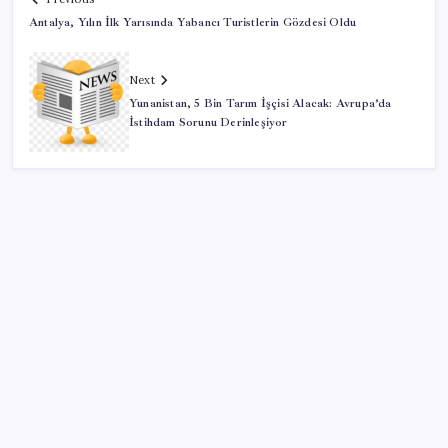
Antalya, Yılın İlk Yarısında Yabancı Turistlerin Gözdesi Oldu
Next
Yunanistan, 5 Bin Tarım İşçisi Alacak: Avrupa’da
İstihdam Sorunu Derinleşiyor
SON YAZILAR
Türkiye’nin yerli ve milli lokomotifi Afrika’da
Son dakika… Özgür Özel ‘ilk’ diyerek duyurdu: Yarını