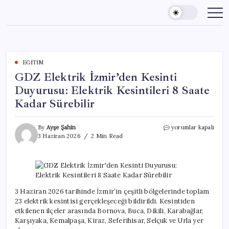
Skip
to
content
EĞITIM
GDZ Elektrik İzmir’den Kesinti
Duyurusu: Elektrik Kesintileri 8 Saate
Kadar Sürebilir
GDZ
By
Ayşe Şahin
yorumlar kapalı
Elektrik
3 Haziran 2026
2 Min Read
İzmir’den
Kesinti
Duyurusu:
Elektrik
Kesintileri
8
3 Haziran 2026 tarihinde İzmir’in çeşitli bölgelerinde toplam
Saate
23 elektrik kesintisi gerçekleşeceği bildirildi. Kesintiden
Kadar
etkilenen ilçeler arasında Bornova, Buca, Dikili, Karabağlar,
Sürebilir
Karşıyaka, Kemalpaşa, Kiraz, Seferihisar, Selçuk ve Urla yer
için