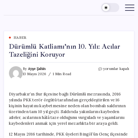
Skip
to
content
HABER
Dürümlü Katliamı’nın 10. Yılı: Acılar
Tazeliğini Koruyor
Dürümlü
By
Ayşe Şahin
yorumlar kapalı
Katliamı’nın
13 Mayıs 2026
1 Min Read
10.
Yılı:
Acılar
Diyarbakır’ın Sur ilçesine bağlı Dürümlü mezrasında, 2016
Tazeliğini
yılında PKK terör örgütü tarafından gerçekleştirilen ve 16
Koruyor
için
kişinin hayatını kaybetmesine neden olan bombalı saldırının
üzerinden tam 10 yıl geçti. Saldırıda yakınlarını kaybeden
aileler, acılarının hâlâ taze olduğunu vurguladı ve yaşamlarını
kaybedenleri anmak için yerel mezarlıkta bir araya geldi.
12 Mayıs 2016 tarihinde, PKK üyeleri Bingöl’ün Genç ilçesinde