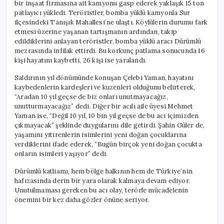
bir inşaat firmasına ait kamyonu gasp ederek yaklaşık 15 ton
patlayıcı yükledi. Teröristler, bomba yüklü kamyonla Sur
ilçesindeki Tanışık Mahallesi’ne ulaştı. Köylülerin durumu fark
etmesi üzerine yaşanan tartışmanın ardından, takip
edildiklerini anlayan teröristler, bomba yüklü aracı Dürümlü
mezrasında infilak ettirdi. Bu korkunç patlama sonucunda 16
kişi hayatını kaybetti, 26 kişi ise yaralandı.
Saldırının yıl dönümünde konuşan Çelebi Yaman, hayatını
kaybedenlerin kardeşleri ve kuzenleri olduğunu belirterek,
“Aradan 10 yıl geçse de biz onları unutmayacağız,
unutturmayacağız” dedi. Diğer bir acılı aile üyesi Mehmet
Yaman ise, “Değil 10 yıl, 10 bin yıl geçse de bu acı içimizden
çıkmayacak” şeklinde duygularını dile getirdi. Şahin Güler de,
yaşamını yitirenlerin isimlerini yeni doğan çocuklarına
verdiklerini ifade ederek, “Bugün birçok yeni doğan çocukta
onların isimleri yaşıyor” dedi.
Dürümlü katliamı, hem bölge halkının hem de Türkiye’nin
hafızasında derin bir yara olarak kalmaya devam ediyor.
Unutulmaması gereken bu acı olay, terörle mücadelenin
önemini bir kez daha gözler önüne seriyor.