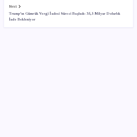
Next
Trump’ın Gümrük Vergi İadesi Süreci Başladı: 35,5 Milyar Dolarlık
İade Bekleniyor
SON YAZILAR
Google Maps’e büyük değişiklik: Oteli bulacak, yemeği
sipariş edecek
Tarihi borsa çöküşü: ‘Kaybedenler Kulübü’ siyasi parti
kuruyor!
İş Bankası Genel Müdürü Hakan Aran görevden