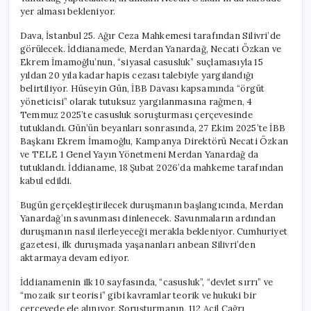
yer alması bekleniyor.
Dava, İstanbul 25. Ağır Ceza Mahkemesi tarafından Silivri’de
görülecek. İddianamede, Merdan Yanardağ, Necati Özkan ve
Ekrem İmamoğlu’nun, “siyasal casusluk” suçlamasıyla 15
yıldan 20 yıla kadar hapis cezası talebiyle yargılandığı
belirtiliyor. Hüseyin Gün, İBB Davası kapsamında “örgüt
yöneticisi” olarak tutuksuz yargılanmasına rağmen, 4
Temmuz 2025’te casusluk soruşturması çerçevesinde
tutuklandı. Gün’ün beyanları sonrasında, 27 Ekim 2025’te İBB
Başkanı Ekrem İmamoğlu, Kampanya Direktörü Necati Özkan
ve TELE 1 Genel Yayın Yönetmeni Merdan Yanardağ da
tutuklandı. İddianame, 18 Şubat 2026’da mahkeme tarafından
kabul edildi.
Bugün gerçekleştirilecek duruşmanın başlangıcında, Merdan
Yanardağ’ın savunması dinlenecek. Savunmaların ardından
duruşmanın nasıl ilerleyeceği merakla bekleniyor. Cumhuriyet
gazetesi, ilk duruşmada yaşananları anbean Silivri’den
aktarmaya devam ediyor.
İddianamenin ilk 10 sayfasında, “casusluk”, “devlet sırrı” ve
“mozaik sır teorisi” gibi kavramlar teorik ve hukuki bir
çerçevede ele alınıyor. Soruşturmanın, 112 Acil Çağrı