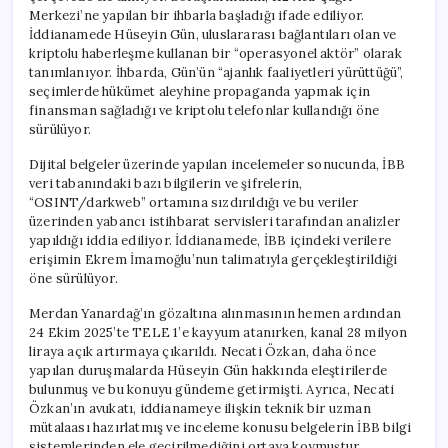
Merkezi’ne yapılan bir ihbarla başladığı ifade ediliyor.
İddianamede Hüseyin Gün, uluslararası bağlantıları olan ve
kriptolu haberleşme kullanan bir “operasyonel aktör” olarak
tanımlanıyor. İhbarda, Gün’ün “ajanlık faaliyetleri yürüttüğü”,
seçimlerde hükümet aleyhine propaganda yapmak için
finansman sağladığı ve kriptolu telefonlar kullandığı öne
sürülüyor.
Dijital belgeler üzerinde yapılan incelemeler sonucunda, İBB
veri tabanındaki bazı bilgilerin ve şifrelerin,
“OSINT/darkweb” ortamına sızdırıldığı ve bu veriler
üzerinden yabancı istihbarat servisleri tarafından analizler
yapıldığı iddia ediliyor. İddianamede, İBB içindeki verilere
erişimin Ekrem İmamoğlu’nun talimatıyla gerçekleştirildiği
öne sürülüyor.
Merdan Yanardağ’ın gözaltına alınmasının hemen ardından
24 Ekim 2025’te TELE 1’e kayyum atanırken, kanal 28 milyon
liraya açık artırmaya çıkarıldı. Necati Özkan, daha önce
yapılan duruşmalarda Hüseyin Gün hakkında eleştirilerde
bulunmuş ve bu konuyu gündeme getirmişti. Ayrıca, Necati
Özkan’ın avukatı, iddianameye ilişkin teknik bir uzman
mütalaası hazırlatmış ve inceleme konusu belgelerin İBB bilgi
sistemlerinden ele geçirilmediğini ortaya koymuştur.