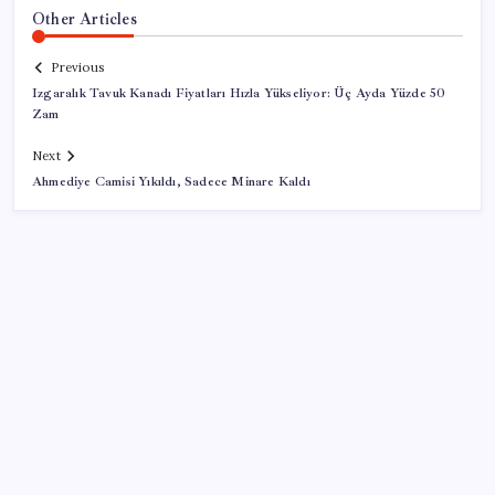
Other Articles
Previous
Izgaralık Tavuk Kanadı Fiyatları Hızla Yükseliyor: Üç Ayda Yüzde 50
Zam
Next
Ahmediye Camisi Yıkıldı, Sadece Minare Kaldı
SON YAZILAR
Türkiye’nin yerli ve milli lokomotifi Afrika’da