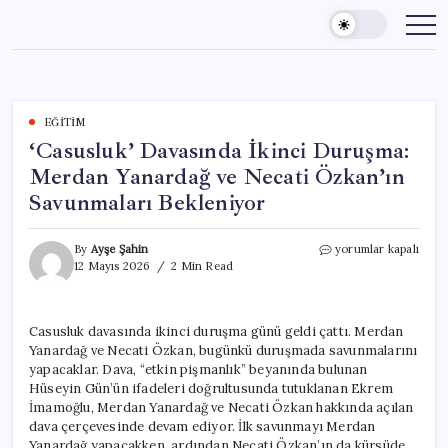
Skip
to
content
EĞITIM
‘Casusluk’ Davasında İkinci Duruşma:
Merdan Yanardağ ve Necati Özkan’ın
Savunmaları Bekleniyor
‘Casusluk’
By
Ayşe Şahin
yorumlar kapalı
Davasında
12 Mayıs 2026
2 Min Read
İkinci
Duruşma:
Merdan
Casusluk davasında ikinci duruşma günü geldi çattı. Merdan
Yanardağ
Yanardağ ve Necati Özkan, bugünkü duruşmada savunmalarını
ve
Necati
yapacaklar. Dava, “etkin pişmanlık” beyanında bulunan
Özkan’ın
Hüseyin Gün’ün ifadeleri doğrultusunda tutuklanan Ekrem
Savunmaları
İmamoğlu, Merdan Yanardağ ve Necati Özkan hakkında açılan
Bekleniyor
dava çerçevesinde devam ediyor. İlk savunmayı Merdan
için
Yanardağ yapacakken, ardından Necati Özkan’ın da kürsüde