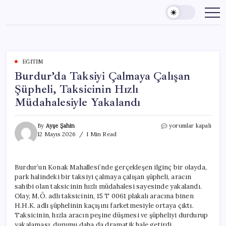
Skip
to
content
EĞITIM
Burdur’da Taksiyi Çalmaya Çalışan
Şüpheli, Taksicinin Hızlı
Müdahalesiyle Yakalandı
Burdur’da
By
Ayşe Şahin
yorumlar kapalı
Taksiyi
12 Mayıs 2026
1 Min Read
Çalmaya
Çalışan
Şüpheli,
Burdur’un Konak Mahallesi’nde gerçekleşen ilginç bir olayda,
Taksicinin
park halindeki bir taksiyi çalmaya çalışan şüpheli, aracın
Hızlı
Müdahalesiyle
sahibi olan taksicinin hızlı müdahalesi sayesinde yakalandı.
Yakalandı
Olay, M.Ö. adlı taksicinin, 15 T 0061 plakalı aracına binen
için
H.H.K. adlı şüphelinin kaçışını farketmesiyle ortaya çıktı.
Taksicinin, hızla aracın peşine düşmesi ve şüpheliyi durdurup
yakalaması, durumu daha da dramatik hale getirdi.