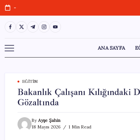
Skip
-
to
content
https://www.facebook.com/
https://twitter.com/
https://t.me/
https://www.instagram.com/
https://youtube.com/
ANA SAYFA
E
EĞITIM
Bakanlık Çalışanı Kılığındaki Do
Gözaltında
By
Ayşe Şahin
18 Mayıs 2026
1 Min Read