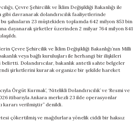
Yakalandı:
ğı, Çevre Şehircilik ve İklim Değişikliği Bakanlığı ile
118
nı gibi davranarak dolandırıcılık faaliyetlerinde
Kişi
 bu şahısların 23 müştekiden toplamda 642 milyon 853 bin
Gözaltında
na dayanarak şirketler üzerinden 2 milyar 764 milyon 841
için
laşıldı.
in Çevre Şehircilik ve İklim Değişikliği Bakanlığı’nın Milli
akanlık veya bağlı kuruluşları ile herhangi bir ilişkileri
 belirtti. Dolandırıcılar, bakanlık antetli sahte belgeler
ndi şirketlerini kurarak organize bir şekilde hareket
yla Örgüt Kurmak’, ‘Nitelikli Dolandırıcılık’ ve ‘Resmi ve
2026 itibarıyla Ankara merkezli 23 ilde operasyonlar
kararı verilmiştir” denildi.
esi çökertilmiş ve mağdurlara yönelik ciddi bir haksız