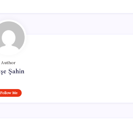
Author
şe Şahin
Follow Me