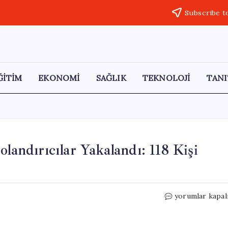
Subscribe t
ĞİTİM
EKONOMİ
SAĞLIK
TEKNOLOJİ
TANI
landırıcılar Yakalandı: 118 Kişi
Bakanlık
yorumlar kapal
Çalışanı
Kılığındaki
Dolandırıcılar