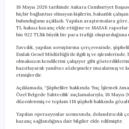
18 Mayıs 2026 tarihinde Ankara Cumhuriyet Başsavcılı
hiçbir bağlantısı olmayan kişilerin, bakanlık çalışa
bulunduğunu açıkladı. Yapılan araştırmalara göre,
TL haksız kazanç elde ettiğine ve MASAK raporları
bin 922 TL’lik büyük bir para trafiği oluşturduğuna u
Savcılık, yapılan soruşturma çerçevesinde, şüpheliler
Emlak Genel Müdürlüğü ile ilgili iş ve işlemlerinde, b
olmaksızın kendilerini çalışıyor gibi gösterdiklerini
hazırlayarak yanıltıcı sözleşmeler imzalatmış ve ke
etmişlerdir.
Açıklamada, “Şüpheliler hakkında ‘Suç İşlemek Amacı
Özel Belgede Sahtecilik’ suçlamalarıyla, 18 Mayıs 
düzenlenmiş ve toplam 118 şüpheli hakkında gözaltı 
Yapılan operasyonlar sonucunda, dolandırıcılık çet
kazanç sağlandığına dair bilgiler elde edilmiştir.