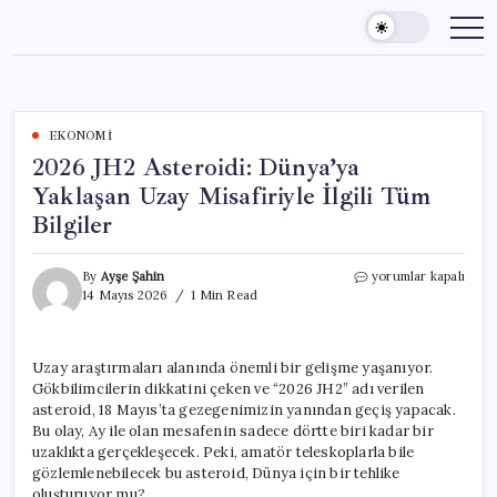
Skip
to
content
EKONOMI
2026 JH2 Asteroidi: Dünya’ya
Yaklaşan Uzay Misafiriyle İlgili Tüm
Bilgiler
2026
By
Ayşe Şahin
yorumlar kapalı
JH2
14 Mayıs 2026
1 Min Read
Asteroidi:
Dünya’ya
Yaklaşan
Uzay araştırmaları alanında önemli bir gelişme yaşanıyor.
Uzay
Gökbilimcilerin dikkatini çeken ve “2026 JH2” adı verilen
Misafiriyle
İlgili
asteroid, 18 Mayıs’ta gezegenimizin yanından geçiş yapacak.
Tüm
Bu olay, Ay ile olan mesafenin sadece dörtte biri kadar bir
Bilgiler
uzaklıkta gerçekleşecek. Peki, amatör teleskoplarla bile
için
gözlemlenebilecek bu asteroid, Dünya için bir tehlike
oluşturuyor mu?