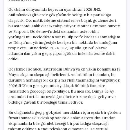
Gökbilim dünyasında heyecan uyandıran 2026 JH2,
önümüzdeki günlerde gökyüzünde belirgin bir parlaklığa
ulaşacak. Otomatik izleme sistemleri ve büyük gözlemevleri,
bu asteroidi anlık olarak takip ediyor. Mount Lemmon Survey
ve Farpoint Gözlemevi’ndeki uzmanlar, asteroidin
yörüngesini inceledikten sonra, Jüpiter’e kadar uzanmadığını
ve Dünya’nın yörüngesiyle kesişen bir noktada bulunduğunu
tespit etti. Bu nedenle, 2026 JH2, “Apollo grubu” olarak
adlandırılan yakın geçiş yapan gök cisimleri listesine dahil
edildi.
Gözlemler sonucu, asteroidin Dünya’ya en yakın konumuna 18
Mayıs akşamı ulaşacağı belirlendi. Ancak bilim insanları, bu
durumun herhangi bir çarpışma riski taşımadığını vurguluyor.
2026 JH2’nin gezegenimize yaklaşık 90 bin kilometre
mesafeden geçeceği öngörülüyor. Bu mesafe, Dünya ile Ay
arasındaki ortalama uzaklığın dörtte birine denk geliyor ve
oldukça güvenli bir boşluğu temsil ediyor.
Bu olağanüstü geçiş, gökyüzü meraklıları için eşsiz bir gözlem
fırsatı sunacak. Teleskop sahibi olanlar, asteroidin sıradan
ekipmanlarla bile görülebileceği bir parlaklığa ulaşacağı
tahmin ediliyor. Kendi teleskobu olmayanlar ise Virtual