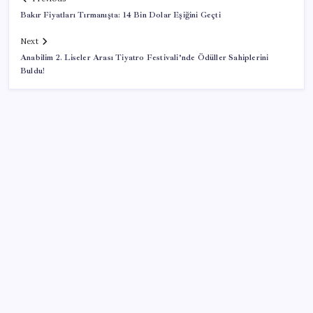
Bakır Fiyatları Tırmanışta: 14 Bin Dolar Eşiğini Geçti
Next
Anabilim 2. Liseler Arası Tiyatro Festivali’nde Ödüller Sahiplerini
Buldu!
SON YAZILAR
Türkiye’nin yerli ve milli lokomotifi Afrika’da
Son dakika… Özgür Özel ‘ilk’ diyerek duyurdu: Yarını
işaret etti, saat verdi