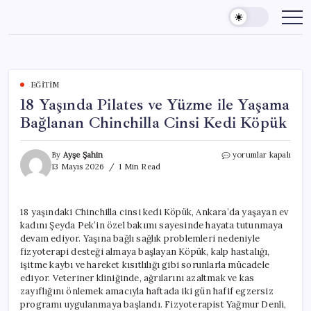
Skip
to
content
EĞITIM
18 Yaşında Pilates ve Yüzme ile Yaşama
Bağlanan Chinchilla Cinsi Kedi Köpük
18
By
Ayşe Şahin
yorumlar kapalı
Yaşında
13 Mayıs 2026
1 Min Read
Pilates
ve
Yüzme
18 yaşındaki Chinchilla cinsi kedi Köpük, Ankara’da yaşayan ev
ile
kadını Şeyda Pek’in özel bakımı sayesinde hayata tutunmaya
Yaşama
Bağlanan
devam ediyor. Yaşına bağlı sağlık problemleri nedeniyle
Chinchilla
fizyoterapi desteği almaya başlayan Köpük, kalp hastalığı,
Cinsi
işitme kaybı ve hareket kısıtlılığı gibi sorunlarla mücadele
Kedi
ediyor. Veteriner kliniğinde, ağrılarını azaltmak ve kas
Köpük
zayıflığını önlemek amacıyla haftada iki gün hafif egzersiz
için
programı uygulanmaya başlandı. Fizyoterapist Yağmur Denli,