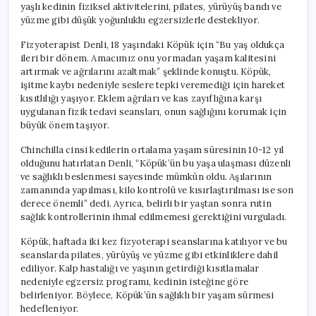
yaşlı kedinin fiziksel aktivitelerini, pilates, yürüyüş bandı ve
yüzme gibi düşük yoğunluklu egzersizlerle destekliyor.
Fizyoterapist Denli, 18 yaşındaki Köpük için “Bu yaş oldukça
ileri bir dönem. Amacımız onu yormadan yaşam kalitesini
artırmak ve ağrılarını azaltmak” şeklinde konuştu. Köpük,
işitme kaybı nedeniyle seslere tepki veremediği için hareket
kısıtlılığı yaşıyor. Eklem ağrıları ve kas zayıflığına karşı
uygulanan fizik tedavi seansları, onun sağlığını korumak için
büyük önem taşıyor.
Chinchilla cinsi kedilerin ortalama yaşam süresinin 10-12 yıl
olduğunu hatırlatan Denli, “Köpük’ün bu yaşa ulaşması düzenli
ve sağlıklı beslenmesi sayesinde mümkün oldu. Aşılarının
zamanında yapılması, kilo kontrolü ve kısırlaştırılması ise son
derece önemli” dedi. Ayrıca, belirli bir yaştan sonra rutin
sağlık kontrollerinin ihmal edilmemesi gerektiğini vurguladı.
Köpük, haftada iki kez fizyoterapi seanslarına katılıyor ve bu
seanslarda pilates, yürüyüş ve yüzme gibi etkinliklere dahil
ediliyor. Kalp hastalığı ve yaşının getirdiği kısıtlamalar
nedeniyle egzersiz programı, kedinin isteğine göre
belirleniyor. Böylece, Köpük’ün sağlıklı bir yaşam sürmesi
hedefleniyor.