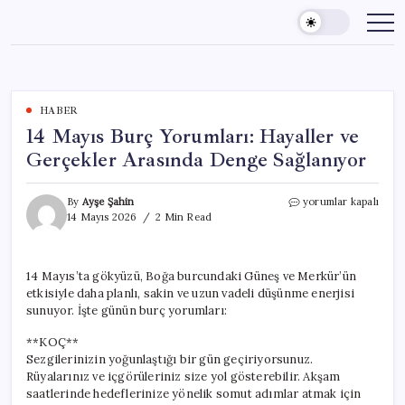
Skip
to
content
HABER
14 Mayıs Burç Yorumları: Hayaller ve
Gerçekler Arasında Denge Sağlanıyor
14
By
Ayşe Şahin
yorumlar kapalı
Mayıs
14 Mayıs 2026
2 Min Read
Burç
Yorumları:
Hayaller
14 Mayıs’ta gökyüzü, Boğa burcundaki Güneş ve Merkür’ün
ve
etkisiyle daha planlı, sakin ve uzun vadeli düşünme enerjisi
Gerçekler
Arasında
sunuyor. İşte günün burç yorumları:
Denge
Sağlanıyor
**KOÇ**
için
Sezgilerinizin yoğunlaştığı bir gün geçiriyorsunuz.
Rüyalarınız ve içgörüleriniz size yol gösterebilir. Akşam
saatlerinde hedeflerinize yönelik somut adımlar atmak için