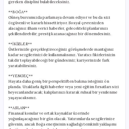
gereken disiplini bulabileceksiniz.
**BOĞA**
Güneş burcunuzda parlamaya devam ediyor ve bu da sizi
özgüvenli ve kararlı hissettiriyor. Sosyal çevrenizden
alacağınız ilham verici haberler, gelecekteki planlarınızı
şekillendirebilir; prestij kazanacağınız bir dönemdesiniz.
**İKİZLER**
Üstlerinizle gerçekleştireceğiniz görüşmelerde mantığınız
kadar sezgilerinizi de kullanmalısınız. Yaratıcı fikirlerinizin
takdir toplayabileceği bir gündesiniz; kariyerinizde fark
yaratabilirsiniz.
**YENGEÇ**
Hayata daha geniş bir perspektiften bakma isteğiniz ön
planda. Uzaklarla ilgili haberler veya yeni eğitim fırsatları sizi
heyecanlandıracak; kalıplarınızı kırarak ruhsal bir yenilenme
yaşayacaksınız.
**ASLAN**
Finansal konular ve ortak kaynaklar üzerinde
yoğunlaşacağınız bir gün olacak. Yatırımlarda sezgilerinize
güvenin, ancak Boğa enerjisinin sağladığı temkinli yaklaşımı