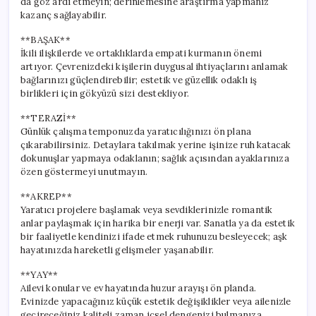
da göz ardı etmeyin; derinlemesine araştırma yapmanız
kazanç sağlayabilir.
**BAŞAK**
İkili ilişkilerde ve ortaklıklarda empati kurmanın önemi
artıyor. Çevrenizdeki kişilerin duygusal ihtiyaçlarını anlamak
bağlarınızı güçlendirebilir; estetik ve güzellik odaklı iş
birlikleri için gökyüzü sizi destekliyor.
**TERAZİ**
Günlük çalışma temponuzda yaratıcılığınızı ön plana
çıkarabilirsiniz. Detaylara takılmak yerine işinize ruh katacak
dokunuşlar yapmaya odaklanın; sağlık açısından ayaklarınıza
özen göstermeyi unutmayın.
**AKREP**
Yaratıcı projelere başlamak veya sevdiklerinizle romantik
anlar paylaşmak için harika bir enerji var. Sanatla ya da estetik
bir faaliyetle kendinizi ifade etmek ruhunuzu besleyecek; aşk
hayatınızda hareketli gelişmeler yaşanabilir.
**YAY**
Ailevi konular ve ev hayatında huzur arayışı ön planda.
Evinizde yapacağınız küçük estetik değişiklikler veya ailenizle
geçireceğiniz kaliteli zaman içsel dengenizi bulmanıza