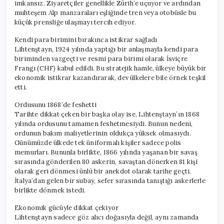
imkansız. Ziyaretçiler genellikle Zürih’e uçuyor ve ardından
muhteşem Alp manzaraları eşliğinde tren veya otobüsle bu
küçük prensliğe ulaşmayı tercih ediyor.
Kendi para birimini bırakınca istikrar sağladı
Lihtenştayn, 1924 yılında yaptığı bir anlaşmayla kendi para
biriminden vazgeçti ve resmi para birimi olarak İsviçre
Frangı (CHF) kabul edildi. Bu stratejik hamle, ülkeye büyük bir
ekonomik istikrar kazandırarak, dev ülkelere bile örnek teşkil
etti.
Ordusunu 1868’de feshetti
Tarihte dikkat çeken bir başka olay ise, Lihtenştayn’ın 1868
yılında ordusunu tamamen feshetmesiydi. Bunun nedeni,
ordunun bakım maliyetlerinin oldukça yüksek olmasıydı.
Günümüzde ülkede tek üniformalı kişiler sadece polis
memurları. Bununla birlikte, 1866 yılında yaşanan bir savaş
sırasında gönderilen 80 askerin, savaştan dönerken 81 kişi
olarak geri dönmesi ünlü bir anekdot olarak tarihe geçti.
İtalya’dan gelen bir subay, sefer sırasında tanıştığı askerlerle
birlikte dönmek istedi.
Ekonomik gücüyle dikkat çekiyor
Lihtenştayn sadece göz alıcı doğasıyla değil, aynı zamanda