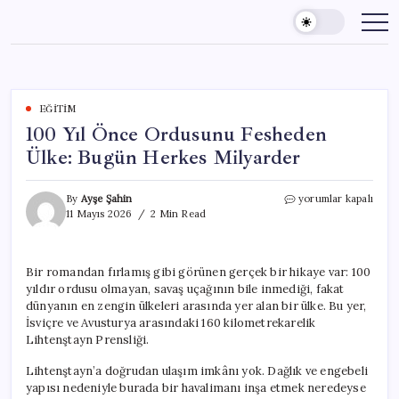
Skip
to
content
EĞITIM
100 Yıl Önce Ordusunu Fesheden
Ülke: Bugün Herkes Milyarder
100
By
Ayşe Şahin
yorumlar kapalı
Yıl
11 Mayıs 2026
2 Min Read
Önce
Ordusunu
Fesheden
Bir romandan fırlamış gibi görünen gerçek bir hikaye var: 100
Ülke:
yıldır ordusu olmayan, savaş uçağının bile inmediği, fakat
Bugün
Herkes
dünyanın en zengin ülkeleri arasında yer alan bir ülke. Bu yer,
Milyarder
İsviçre ve Avusturya arasındaki 160 kilometrekarelik
için
Lihtenştayn Prensliği.
Lihtenştayn’a doğrudan ulaşım imkânı yok. Dağlık ve engebeli
yapısı nedeniyle burada bir havalimanı inşa etmek neredeyse