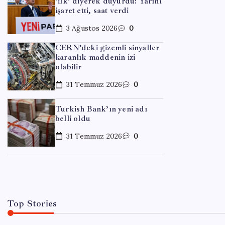
‘ilk’ diyerek duyurdu: Yarını
işaret etti, saat verdi
3 Ağustos 2026
0
CERN’deki gizemli sinyaller
karanlık maddenin izi
olabilir
31 Temmuz 2026
0
EĞITIM
Turkish Bank’ın yeni adı
Türki
belli oldu
Afrik
31 Temmuz 2026
0
By
Ayş
Top Stories