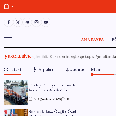
Skip
-
to
content
https://www.facebook.com/
https://twitter.com/
https://t.me/
https://www.instagram.com/
https://youtube.com/
ANA SAYFA
E
çe toprağın altından peş peşe sürprizler çıktı
EXCLUSIVE
29 Temmuz
Latest
Popular
Update
Main
Türkiye’nin yerli ve milli
lokomotifi Afrika’da
5 Ağustos 2026
0
Son dakika… Özgür Özel