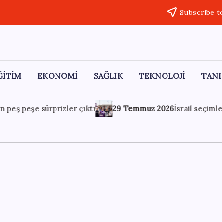
Subscribe t
ĞİTİM
EKONOMİ
SAĞLIK
TEKNOLOJİ
TANI
 2026
İsrail seçimlerinde yeni parti krizi: Arap oyları bölünec