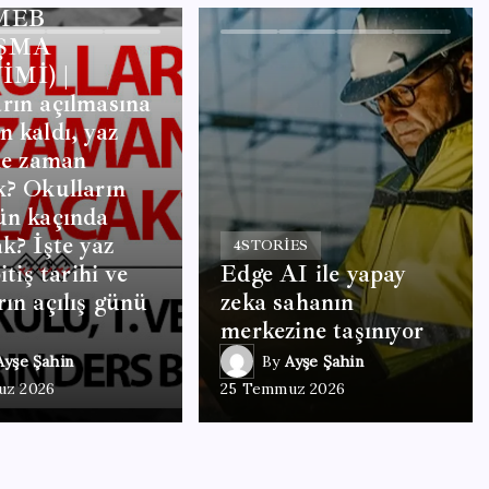
 MEB
ŞMA
İMİ) |
rın açılmasına
n kaldı, yaz
 ne zaman
k? Okulların
ün kaçında
ak? İşte yaz
4
STORIES
bitiş tarihi ve
Edge AI ile yapay
rın açılış günü
zeka sahanın
merkezine taşınıyor
Ayşe Şahin
By
Ayşe Şahin
uz 2026
25 Temmuz 2026