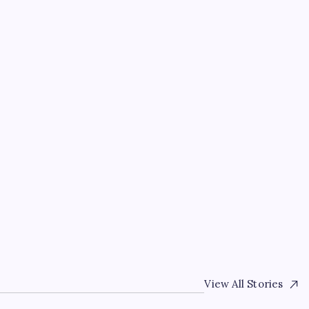
EĞITIM
Son dakika… Özgür Özel
duyurdu: Yarını işaret e
By
Ayşe Şahin
3 Ağustos 2026
ES
LAR NE
AN
View All Stories
ACAK (2026-