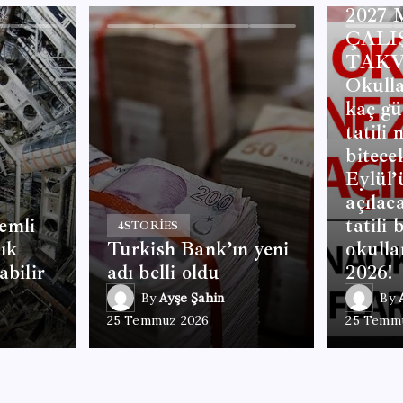
2027
ÇALI
TAKV
Okulla
kaç gü
tatili
bitece
Eylül’
açılac
emli
tatili 
4
STORIES
lık
Turkish Bank’ın yeni
okulla
abilir
adı belli oldu
2026!
By
Ayşe Şahin
By
25 Temmuz 2026
25 Temm