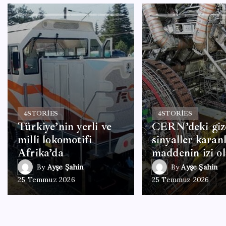
4
STORIES
4
STORIES
Türkiye’nin yerli ve
CERN’deki giz
milli lokomotifi
sinyaller karan
Afrika’da
maddenin izi ol
By
Ayşe Şahin
By
Ayşe Şahin
25 Temmuz 2026
25 Temmuz 2026